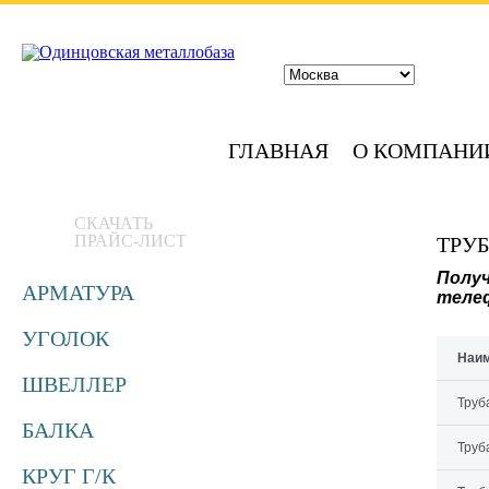
ГЛАВНАЯ
О КОМПАНИ
СКАЧАТЬ
ПРАЙС-ЛИСТ
ТРУ
Получ
АРМАТУРА
телеф
УГОЛОК
Наи
ШВЕЛЛЕР
Труба
БАЛКА
Труба
КРУГ Г/К